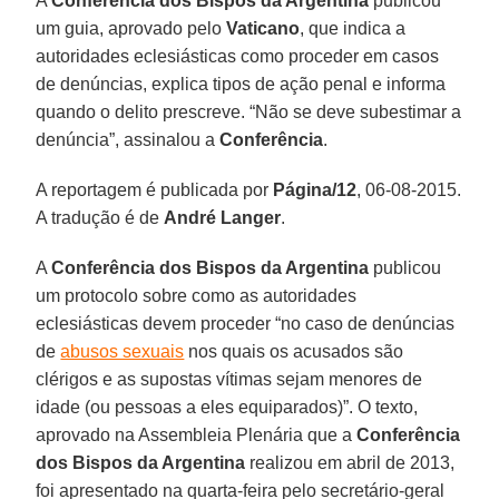
A
Conferência dos Bispos da Argentina
publicou
um guia, aprovado pelo
Vaticano
, que indica a
autoridades eclesiásticas como proceder em casos
de denúncias, explica tipos de ação penal e informa
quando o delito prescreve. “Não se deve subestimar a
denúncia”, assinalou a
Conferência
.
A reportagem é publicada por
Página/12
, 06-08-2015.
A tradução é de
André Langer
.
A
Conferência dos Bispos da Argentina
publicou
um protocolo sobre como as autoridades
eclesiásticas devem proceder “no caso de denúncias
de
abusos sexuais
nos quais os acusados são
clérigos e as supostas vítimas sejam menores de
idade (ou pessoas a eles equiparados)”. O texto,
aprovado na Assembleia Plenária que a
Conferência
dos Bispos da Argentina
realizou em abril de 2013,
foi apresentado na quarta-feira pelo secretário-geral