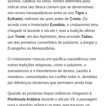
assírios, caldeus ou sírios, nomes diferentes para
indicar uma raiz étnica comum que se desenvolveu
nos reinos mesopotâmicos entre os rios
Tigre
e
Eufrates
, milhares de anos antes de
Cristo
. De
acordo com o historiador
Eusébio
, o cristianismo teria
chegado lá durante o século I, mas a tradição afirma
que
Tomé
, um dos Apóstolos, teria enviado
Tadeu
,
um dos primeiros convertidos do judaísmo, a pregar o
Evangelho na Mesopotâmia.
O cristianismo cresceu em pacífica coexistência com
outras tradições religiosas, como o judaísmo, o
zoroastrismo e o monoteísmo de drusos, yazidis e
mandeus: comunidades em conflito entre si, divididas
por diferenças doutrinais que persistem ainda hoje.
Quando as primeiras tropas islâmicas chegaram à
Península Arábica
durante o século VII, a passagem
para o domínio islâmico ocorreu sem traumas: os