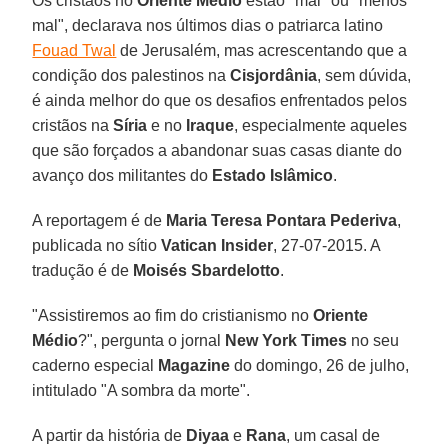
Os cristãos no
Oriente Médio
estão "mal" ou "menos
mal", declarava nos últimos dias o patriarca latino
Fouad Twal
de Jerusalém, mas acrescentando que a
condição dos palestinos na
Cisjordânia
, sem dúvida,
é ainda melhor do que os desafios enfrentados pelos
cristãos na
Síria
e no
Iraque
, especialmente aqueles
que são forçados a abandonar suas casas diante do
avanço dos militantes do
Estado Islâmico
.
A reportagem é de
Maria Teresa Pontara Pederiva
,
publicada no sítio
Vatican Insider
, 27-07-2015. A
tradução é de
Moisés Sbardelotto
.
"Assistiremos ao fim do cristianismo no
Oriente
Médio
?", pergunta o jornal
New York Times
no seu
caderno especial
Magazine
do domingo, 26 de julho,
intitulado "A sombra da morte".
A partir da história de
Diyaa
e
Rana
, um casal de