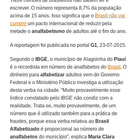
Treze milhões de brasileiros não sabem ler e
escrever. O número representa 8,7% da população
acima de 15 anos. Isso significa que o
Brasil não vai
cumprir
um pacto internacional de reduzir pela
metade o
analfabetismo
de adultos até o fim do ano.
A reportagem foi publicada no portal
G1
, 23-07-2015.
Segundo o
IBGE
, o município de Alagoinha do
Piauí
é o recordista em número de analfabetos do
Brasil
. O
dinheiro para
alfabetizar
adultos vem do Governo
Federal e o Ministério Público investiga a utilização
desta verba na cidade. “Muito provavelmente esse
índice constatado pelo IBGE não condiz com a
realidade. Trata-se, muito provavelmente, de um
número que é utilizado também para a prática de
fraudes, porque essa verba relativa ao
Brasil
Alfabetizado
é proporcional ao número de
analfabetos
do município”, explica
Maria Clara