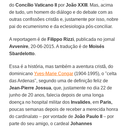
do
Concílio Vaticano II
por
João XXIII
. Mas, acima
de tudo, um homem do diálogo e do debate com as
outras confissões cristãs e, justamente por isso, nobre
pai do ecumenismo e da eclesiologia pós-conciliar.
A reportagem é de
Filippo Rizzi
, publicada no jornal
Avvenire
, 20-06-2015. A tradução é de
Moisés
Sbardelotto
.
Essa é a história, mas também a aventura cristã, do
dominicano
Yves-Marie Congar
(1904-1995), o "celta
das Ardenas", segundo uma de definição feliz de
Jean-Pierre Jossua
, que, justamente no dia 22 de
junho de 20 anos, falecia depois de uma longa
doença no hospital militar dos
Invalides
, em
Paris,
poucas semanas depois de receber a merecida honra
do cardinalato – por vontade de
João Paulo II
– por
parte do seu amigo, o cardeal
Johannes