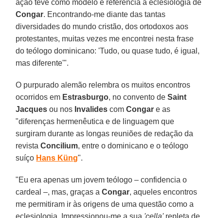
ação teve como modelo e referência a eclesiologia de
Congar
. Encontrando-me diante das tantas
diversidades do mundo cristão, dos ortodoxos aos
protestantes, muitas vezes me encontrei nesta frase
do teólogo dominicano: 'Tudo, ou quase tudo, é igual,
mas diferente'".
O purpurado alemão relembra os muitos encontros
ocorridos em
Estrasburgo
, no convento de
Saint
Jacques
ou nos
Invalides
com
Congar
e as
"diferenças hermenêutica e de linguagem que
surgiram durante as longas reuniões de redação da
revista
Concilium
, entre o dominicano e o teólogo
suíço
Hans Küng
".
"Eu era apenas um jovem teólogo – confidencia o
cardeal –, mas, graças a
Congar
, aqueles encontros
me permitiram ir às origens de uma questão como a
eclesiologia. Impressionou-me a sua
'cella'
repleta de