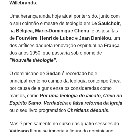
Willebrands
.
Uma herança ainda hoje atual por ter sido, junto com
o seu coirmão e mestre de teologia em
Le Saulchoir
,
na
Bélgica
,
Marie-Dominique Chenu
, e os jesuítas
de
Fourviére
,
Henri de Lubac
e
Jean Daniélou
, um
dos artífices daquela renovação espiritual na
França
dos anos 1950, que passaria sob o nome de
"Nouvelle théologie"
.
O dominicano de
Sedan
é recordado hoje
principalmente no campo da teologia contemporânea
por causa de alguns ensaios consideradas como
marcos, como
Por uma teologia do laicato
,
Creio no
Espírito Santo
,
Verdadeira e falsa reforma da Igreja
ou o seu livro programático
Chrétiens désunis
.
Mas é precisamente no curso das quatro sessões do
Vaticano II
que se imporia a figura do dominicano