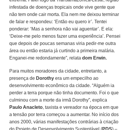
infestada de doenças tropicais onde vive gente que
não tem onde cair morta. Ela nem me deixou terminar
de falar e respondeu: ‘Então eu quero ir’. Tentei
ponderar: ‘Mas a senhora não vai aguentar’. E ela:
‘Deixe-me pelo menos fazer uma experiência’. Pensei
que depois de poucas semanas viria pedir-me outra
área ou então estaria já curtindo a primeira malária.
Enganei-me redondamente”, relata
dom Erwin.
Para muitos moradores da cidade, entretanto, a
presença de
Dorothy
era um empecilho ao
desenvolvimento econômico da cidade. “Alguém ia
perder a terra porque não tinha documento. Foi o que
culminou com a morte da irmã Dorothy”, explica
Paulo Anacleto
, taxista e vereador na época em que
a tensão por terra começou a aumentar. No início dos
anos 2000, várias manifestações contrárias à criação
do Projeto de Desenvolvimento Sustentável (
PDS
) –