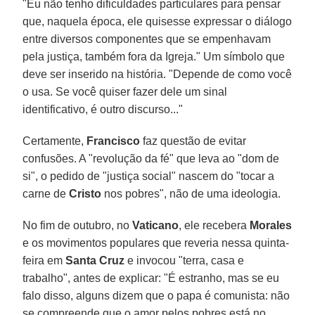
"Eu não tenho dificuldades particulares para pensar
que, naquela época, ele quisesse expressar o diálogo
entre diversos componentes que se empenhavam
pela justiça, também fora da Igreja." Um símbolo que
deve ser inserido na história. "Depende de como você
o usa. Se você quiser fazer dele um sinal
identificativo, é outro discurso..."
Certamente,
Francisco
faz questão de evitar
confusões. A "revolução da fé" que leva ao "dom de
si", o pedido de "justiça social" nascem do "tocar a
carne de
Cristo
nos pobres", não de uma ideologia.
No fim de outubro, no
Vaticano
, ele recebera
Morales
e os movimentos populares que reveria nessa quinta-
feira em
Santa Cruz
e invocou "terra, casa e
trabalho", antes de explicar: "É estranho, mas se eu
falo disso, alguns dizem que o papa é comunista: não
se compreende que o amor pelos pobres está no