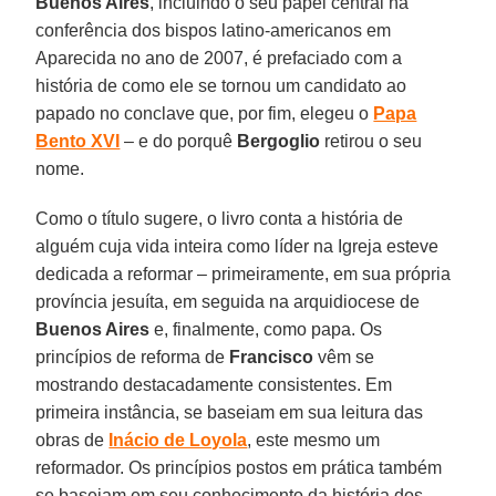
Buenos Aires
, incluindo o seu papel central na
conferência dos bispos latino-americanos em
Aparecida no ano de 2007, é prefaciado com a
história de como ele se tornou um candidato ao
papado no conclave que, por fim, elegeu o
Papa
Bento XVI
– e do porquê
Bergoglio
retirou o seu
nome.
Como o título sugere, o livro conta a história de
alguém cuja vida inteira como líder na Igreja esteve
dedicada a reformar – primeiramente, em sua própria
província jesuíta, em seguida na arquidiocese de
Buenos Aires
e, finalmente, como papa. Os
princípios de reforma de
Francisco
vêm se
mostrando destacadamente consistentes. Em
primeira instância, se baseiam em sua leitura das
obras de
Inácio de Loyola
, este mesmo um
reformador. Os princípios postos em prática também
se baseiam em seu conhecimento da história dos