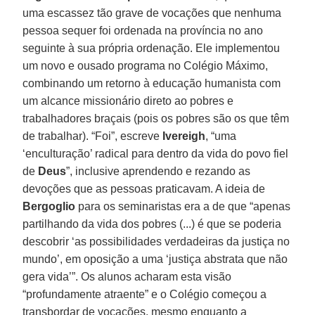
uma escassez tão grave de vocações que nenhuma
pessoa sequer foi ordenada na província no ano
seguinte à sua própria ordenação. Ele implementou
um novo e ousado programa no Colégio Máximo,
combinando um retorno à educação humanista com
um alcance missionário direto ao pobres e
trabalhadores braçais (pois os pobres são os que têm
de trabalhar). “Foi”, escreve
Ivereigh
, “uma
‘enculturação’ radical para dentro da vida do povo fiel
de
Deus
”, inclusive aprendendo e rezando as
devoções que as pessoas praticavam. A ideia de
Bergoglio
para os seminaristas era a de que “apenas
partilhando da vida dos pobres (...) é que se poderia
descobrir ‘as possibilidades verdadeiras da justiça no
mundo’, em oposição a uma ‘justiça abstrata que não
gera vida’”. Os alunos acharam esta visão
“profundamente atraente” e o Colégio começou a
transbordar de vocações, mesmo enquanto a