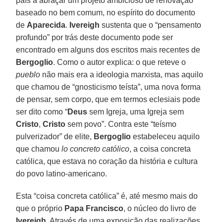
país a abraçar um projeto ambicioso de renovação
baseado no bem comum, no espírito do documento
de
Aparecida
.
Ivereigh
sustenta que o “pensamento
profundo” por trás deste documento pode ser
encontrado em alguns dos escritos mais recentes de
Bergoglio
. Como o autor explica: o que reteve o
pueblo
não mais era a ideologia marxista, mas aquilo
que chamou de “gnosticismo teísta”, uma nova forma
de pensar, sem corpo, que em termos eclesiais pode
ser dito como “
Deus
sem Igreja, uma Igreja sem
Cristo
,
Cristo
sem povo”. Contra este “teísmo
pulverizador” de elite,
Bergoglio
estabeleceu aquilo
que chamou
lo concreto católico
, a coisa concreta
católica, que estava no coração da história e cultura
do povo latino-americano.
Esta “coisa concreta católica” é, até mesmo mais do
que o próprio
Papa Francisco
, o núcleo do livro de
Ivereigh
. Através de uma exposição das realizações