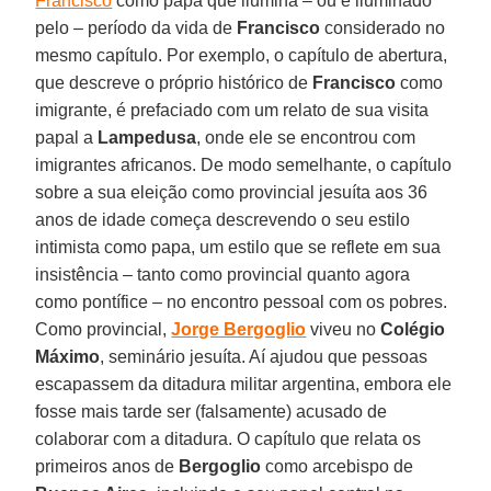
Francisco
como papa que ilumina – ou é iluminado
pelo – período da vida de
Francisco
considerado no
mesmo capítulo. Por exemplo, o capítulo de abertura,
que descreve o próprio histórico de
Francisco
como
imigrante, é prefaciado com um relato de sua visita
papal a
Lampedusa
, onde ele se encontrou com
imigrantes africanos. De modo semelhante, o capítulo
sobre a sua eleição como provincial jesuíta aos 36
anos de idade começa descrevendo o seu estilo
intimista como papa, um estilo que se reflete em sua
insistência – tanto como provincial quanto agora
como pontífice – no encontro pessoal com os pobres.
Como provincial,
Jorge Bergoglio
viveu no
Colégio
Máximo
, seminário jesuíta. Aí ajudou que pessoas
escapassem da ditadura militar argentina, embora ele
fosse mais tarde ser (falsamente) acusado de
colaborar com a ditadura. O capítulo que relata os
primeiros anos de
Bergoglio
como arcebispo de