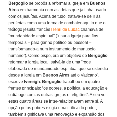
Bergoglio
se propôs a reformar a Igreja em
Buenos
Aires
em harmonia com as ideias que já tinha usado
com os jesuítas. Acima de tudo, tratava-se de ir às
periferias como uma forma de combater aquilo que o
teólogo jesuíta francês
Henri de Lubac
chamava de
“mundanidade espiritual” (“usar a Igreja para fins
temporais – para ganho político ou pessoal –
transformando-a num instrumento de manuseio
humano”). Como bispo, era um objetivo de
Bergoglio
reformar a Igreja local, salvá-la de uma “rede
elaborada de mundanidade espiritual que se estendia
desde a Igreja em
Buenos Aires
até o Vaticano”,
escreve
Ivereigh
.
Bergoglio
trabalhou em quatro
frentes principais: “os pobres, a política, a educação e
o diálogo com as outras igrejas e religiões”. A seu ver,
estas quatro áreas se inter-relacionavam entre si. A
opção pelos pobres exigia uma crítica do poder;
também significava uma renovação e expansão dos