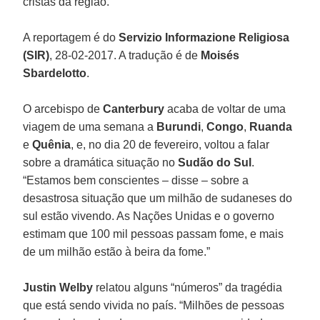
cristãs da região.
A reportagem é do
Servizio Informazione Religiosa
(SIR)
, 28-02-2017. A tradução é de
Moisés
Sbardelotto
.
O arcebispo de
Canterbury
acaba de voltar de uma
viagem de uma semana a
Burundi
,
Congo
,
Ruanda
e
Quênia
, e, no dia 20 de fevereiro, voltou a falar
sobre a dramática situação no
Sudão do Sul
.
“Estamos bem conscientes – disse – sobre a
desastrosa situação que um milhão de sudaneses do
sul estão vivendo. As Nações Unidas e o governo
estimam que 100 mil pessoas passam fome, e mais
de um milhão estão à beira da fome.”
Justin Welby
relatou alguns “números” da tragédia
que está sendo vivida no país. “Milhões de pessoas