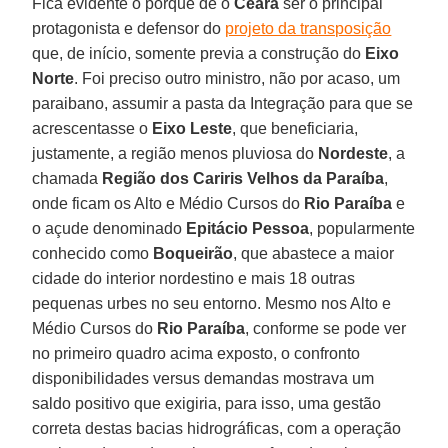
Fica evidente o porquê de o
Ceará
ser o principal
protagonista e defensor do
projeto da transposição
que, de início, somente previa a construção do
Eixo
Norte
. Foi preciso outro ministro, não por acaso, um
paraibano, assumir a pasta da Integração para que se
acrescentasse o
Eixo Leste
, que beneficiaria,
justamente, a região menos pluviosa do
Nordeste
, a
chamada
Região dos Cariris Velhos da Paraíba
,
onde ficam os Alto e Médio Cursos do
Rio Paraíba
e
o açude denominado
Epitácio Pessoa
, popularmente
conhecido como
Boqueirão
, que abastece a maior
cidade do interior nordestino e mais 18 outras
pequenas urbes no seu entorno. Mesmo nos Alto e
Médio Cursos do
Rio Paraíba
, conforme se pode ver
no primeiro quadro acima exposto, o confronto
disponibilidades versus demandas mostrava um
saldo positivo que exigiria, para isso, uma gestão
correta destas bacias hidrográficas, com a operação