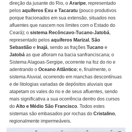
direção da jusante do Rio, o
Araripe
, representado
pelos
aquíferos Exu e Tacaratu
(pouco produtivos
porque fracionados em sua extensão, situados nos
afluentes que nascem nos limites com o Estado do
Ceará); o
sistema Recôncavo-Tucano-Jatobá
,
representado pelos
aquíferos Marizal
,
São
Sebastião
e
Inajá
, sendo as frações
Tucano
e
Jatobá
as que afloram na bacia sanfranciscana; o
Sistema Alagoas-Sergipe, ocorrente na foz do rio e
adentrando o
Oceano Atlântico
; e, finalmente, o
sistema Aluvial, ocorrendo em manchas descontínuas
e de litologias variadas de depósitos aluviais que
atapetam os vales do rio e de seus afluentes, sendo
mais significativa a sua ocorrência dentro dos cursos
do
Alto e Médio São Francisco
. Todos estes
sistemas são embasados por rochas do
Cristalino
,
regionalmente impermeáveis.