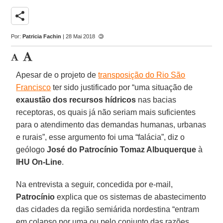
share
Por:
Patricia Fachin
| 28 Mai 2018
Apesar de o projeto de
transposição do Rio São
Francisco
ter sido justificado por “uma situação de
exaustão dos recursos hídricos
nas bacias
receptoras, os quais já não seriam mais suficientes
para o atendimento das demandas humanas, urbanas
e rurais”, esse argumento foi uma “falácia”, diz o
geólogo
José do Patrocínio Tomaz Albuquerque
à
IHU On-Line
.
Na entrevista a seguir, concedida por e-mail,
Patrocínio
explica que os sistemas de abastecimento
das cidades da região semiárida nordestina “entram
em colapso por uma ou pelo conjunto das razões