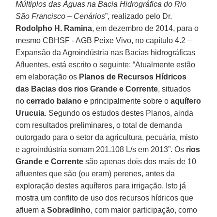
Múltiplos das Águas na Bacia Hidrográfica do Rio
São Francisco – Cenários
”, realizado pelo Dr.
Rodolpho H. Ramina
, em dezembro de 2014, para o
mesmo CBHSF - AGB Peixe Vivo, no capítulo 4.2 –
Expansão da Agroindústria nas Bacias hidrográficas
Afluentes, está escrito o seguinte: “Atualmente estão
em elaboração os
Planos de Recursos Hídricos
das Bacias dos rios Grande e Corrente
, situados
no
cerrado baiano
e principalmente sobre o
aquífero
Urucuia
. Segundo os estudos destes Planos, ainda
com resultados preliminares, o total de demanda
outorgado para o setor da agricultura, pecuária, misto
e agroindústria somam 201.108 L/s em 2013”. Os
rios
Grande e Corrente
são apenas dois dos mais de 10
afluentes que são (ou eram) perenes, antes da
exploração destes aquíferos para irrigação. Isto já
mostra um conflito de uso dos recursos hídricos que
afluem a
Sobradinho
, com maior participação, como