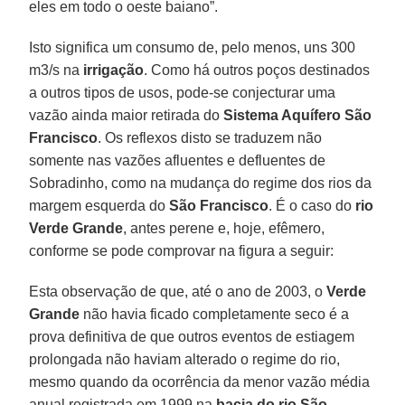
eles em todo o oeste baiano”.
Isto significa um consumo de, pelo menos, uns 300
m3/s na
irrigação
. Como há outros poços destinados
a outros tipos de usos, pode-se conjecturar uma
vazão ainda maior retirada do
Sistema Aquífero São
Francisco
. Os reflexos disto se traduzem não
somente nas vazões afluentes e defluentes de
Sobradinho, como na mudança do regime dos rios da
margem esquerda do
São Francisco
. É o caso do
rio
Verde Grande
, antes perene e, hoje, efêmero,
conforme se pode comprovar na figura a seguir:
Esta observação de que, até o ano de 2003, o
Verde
Grande
não havia ficado completamente seco é a
prova definitiva de que outros eventos de estiagem
prolongada não haviam alterado o regime do rio,
mesmo quando da ocorrência da menor vazão média
anual registrada em 1999 na
bacia do rio São