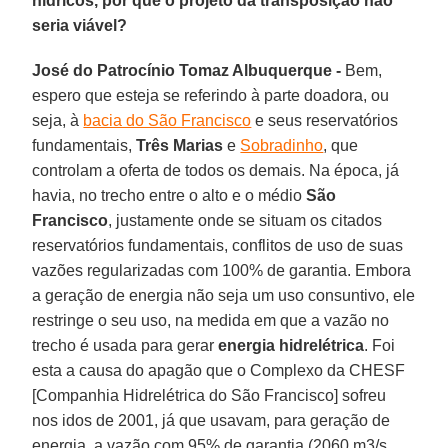
hídricos, por que o projeto da transposição não
seria viável?
José do Patrocínio Tomaz Albuquerque -
Bem,
espero que esteja se referindo à parte doadora, ou
seja, à
bacia do São Francisco
e seus reservatórios
fundamentais,
Três Marias
e
Sobradinho
, que
controlam a oferta de todos os demais. Na época, já
havia, no trecho entre o alto e o médio
São
Francisco
, justamente onde se situam os citados
reservatórios fundamentais, conflitos de uso de suas
vazões regularizadas com 100% de garantia. Embora
a geração de energia não seja um uso consuntivo, ele
restringe o seu uso, na medida em que a vazão no
trecho é usada para gerar
energia hidrelétrica
. Foi
esta a causa do apagão que o Complexo da CHESF
[Companhia Hidrelétrica do São Francisco] sofreu
nos idos de 2001, já que usavam, para geração de
energia, a vazão com 95% de garantia (2060 m3/s,