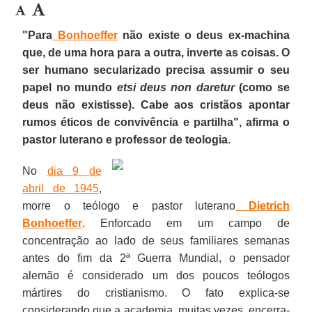
"Para
Bonhoeffer
não existe o deus ex-machina
que, de uma hora para a outra, inverte as coisas. O
ser humano secularizado precisa assumir o seu
papel no mundo
etsi deus non daretur
(como se
deus não existisse). Cabe aos cristãos apontar
rumos éticos de convivência e partilha", afirma o
pastor luterano e professor de teologia
.
No
dia 9 de
abril de 1945
,
morre o teólogo e pastor luterano
Dietrich
Bonhoeffer
. Enforcado em um campo de
concentração ao lado de seus familiares semanas
antes do fim da 2ª Guerra Mundial, o pensador
alemão é considerado um dos poucos teólogos
mártires do cristianismo. O fato explica-se
considerando que a academia, muitas vezes, encerra-