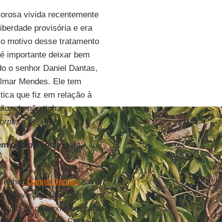
orosa vivida recentemente
iberdade provisória e era
o motivo desse tratamento
 é importante deixar bem
o o senhor Daniel Dantas,
Gilmar Mendes. Ele tem
tica que fiz em relação à
ão, ele não tinha
orpus.
tem competência para
 senhor
Daniel Dantas
havia
ma investigação que estava
mento de que existia alguma
as não conseguiu. Então,