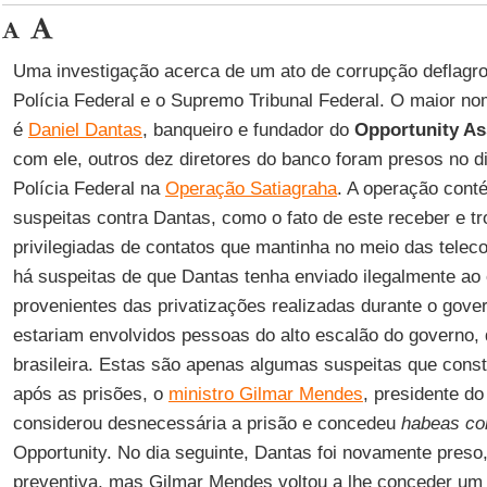
Uma investigação acerca de um ato de corrupção deflagro
Polícia Federal e o Supremo Tribunal Federal. O maior nom
é
Daniel Dantas
, banqueiro e fundador do
Opportunity A
com ele, outros dez diretores do banco foram presos no di
Polícia Federal na
Operação Satiagraha
. A operação con
suspeitas contra Dantas, como o fato de este receber e t
privilegiadas de contatos que mantinha no meio das tel
há suspeitas de que Dantas tenha enviado ilegalmente ao 
provenientes das privatizações realizadas durante o gov
estariam envolvidos pessoas do alto escalão do governo, 
brasileira. Estas são apenas algumas suspeitas que cons
após as prisões, o
ministro Gilmar Mendes
, presidente d
considerou desnecessária a prisão e concedeu
habeas co
Opportunity. No dia seguinte, Dantas foi novamente preso
preventiva, mas Gilmar Mendes voltou a lhe conceder u