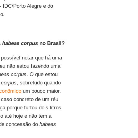
–
IDC/Porto Alegre e do
o.
s
habeas corpus
no Brasil?
é possível notar que há uma
e eu não estou fazendo uma
beas corpus
. O que estou
 corpus
, sobretudo quando
econômico
um pouco maior.
m caso concreto de um réu
ça porque furtou dois litros
so até hoje e não tem a
a de concessão do
habeas