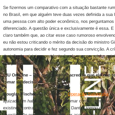
Se fizermos um comparativo com a situação bastante rum
no Brasil, em que alguém teve duas vezes definida a sua l
uma pessoa com alto poder econômico, nos perguntamos 
diferenciado. A questão única e exclusivamente é essa. E
claro também que, ao citar esse caso rumoroso envolvend
eu não estou criticando o mérito da decisão do ministro 
autonomia para decidir e fez segundo sua convicção. A crí
decisão do ministro-presidente é a de que, em minha opini
competência naquele momento para decidir este
habeas c
IHU On-Line – Por que o senhor acredita que ele não 
tomar tal decisão?
Douglas Fischer –
Em relação à
Operação Satiagraha
, o
ajuizado um
habeas corpus
para tomar conhecimento de u
existindo contra ele em São Paulo. Dantas tomou conheci
investigação pela imprensa, quis ter acesso aos autos, m