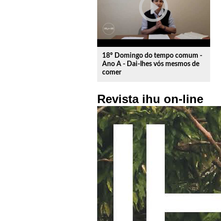
play_circle_outline
18º Domingo do tempo comum -
Ano A - Dai-lhes vós mesmos de
comer
Revista ihu on-line