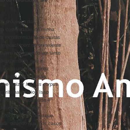
ão os resultados, até
 do processo das
 da comunidade, na minha
rta inconformidade de muitas
,
impeachment
do presidente
nsidero esse pedido um tanto
ídica também, que a
gerado um tratamento
rudência dos tribunais
cabe ajuizar
habeas corpus
tribunal inferior. Isso
l Regional Federal da 4º
dições de impetrar
. Pois bem, isso é o que
ula, dizendo que, nos casos