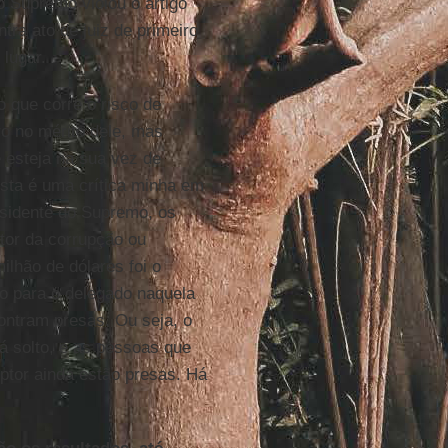
o Supremo violou o artigo
tra ato de juiz de primeiro
 lugar.
 que corre o risco de
rro no mérito dele, mas
e esteja na sua vez de
 esta é uma crítica minha em
esidente do Supremo, os
tor da corrupção ou
ilhão de dólares foi o
ro para o delegado naquela
ontram presas. Ou seja, o
tá solto, e as pessoas que
ptor ainda estão presas. Há