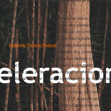
IHU On-Line – Para a área do Direito no Brasil, quais s
então, dessa operação?
Douglas Fischer –
Ainda está muito no início a apuração
conseqüências desse caso. O que tem saltado aos olhos
visão, tem sido este tratamento díspar. Isso me gerou ce
pessoas. Eu preciso dizer aqui que foi cogitado, inclusive
do
Supremo Tribunal Federal
. Eu não ouso tanto, pois co
demasiado. No entanto, tenho notado, e a comunidade jur
celeridade e o tratamento dado para o
habeas corpus
tem 
diferenciado. Existe a súmula (que é o resultado da jurisp
compilados num verbete) 691, na qual se afirma que não 
num tribunal superior contra o indeferimento de liminar num 
significa que, se eu impetrei um
habeas corpus
no Tribuna
região de São Paulo e não ganhei a liminar, não tenho con
diretamente um
habeas corpus
no STJ, e assim por diante
está na súmula 691. O STF acabou relativizando esta súm