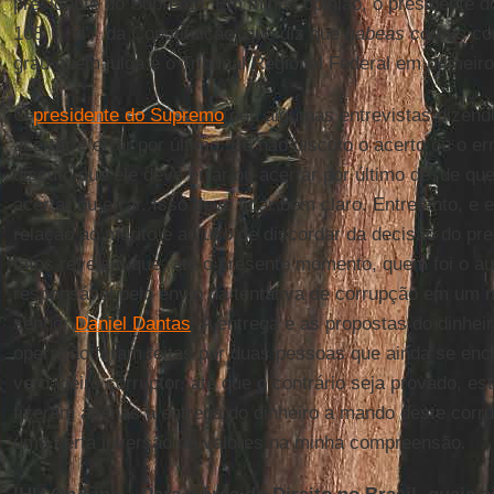
presidente do Supremo. Em minha opinião, o presidente d
108, I, ‘d’, da Constituição, que diz que
habeas corpus
con
grau quem julga é o Tribunal Regional Federal em primeiro
O
presidente do Supremo
deu algumas entrevistas dizendo
acertar e errar por último. Eu não discuto o acerto ou o e
discuto que ele deve errar ou acertar por último desde qu
acertar ou errar. Isso deve ficar bem claro. Entretanto, e
relação ao mérito e ao uso de discordar da decisão do pr
fatos revelam que, até o presente momento, quem foi o au
responsável pelo envio da tentativa de corrupção em um m
senhor
Daniel Dantas
. A entrega e as propostas do dinhei
operação foram feitas por duas pessoas que ainda se enc
verdadeiro corruptor, até que o contrário seja provado, es
fizeram apenas a entrega do dinheiro a mando deste corru
uma certa inversão de valores na minha compreensão.