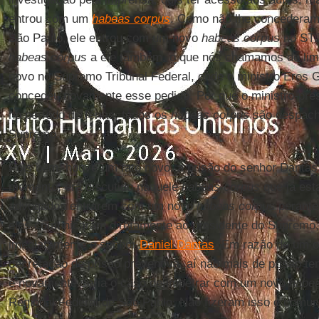
entrou com um
habeas corpus
. Como não lhe concederam
São Paulo, ele entrou com um novo
habeas corpus
no STJ
habeas corpus
a ele também, o que nós chamamos de limi
novo no Supremo Tribunal Federal, onde o ministro Eros Gr
concedeu novamente esse pedido. Por que o ministro-pre
no período de férias, todos os
habeas corpus
são despach
Supremo.
Pois bem, houve um fato novo: a prisão do senhor Danta
momento, era discutido naquele
habeas corpus
que já est
advogados entrarem com um novo
habeas corpus
perante 
eles comunicaram diretamente ao presidente do Supremo,
imediatamente o senhor
Daniel Dantas
. Em razão de um o
decretação de prisão preventiva, aí não mais de prisão te
e novamente seria o caso de impetrar com um novo
habe
Regional Federal de São Paulo. Não fizeram isso e comu