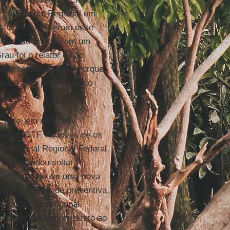
 no Tribunal Regional em
. Como não deram esse
nar, ele entrou com um
au foi o relator e não
sidente despachou? Porque,
ados pelo presidente do
s. Isso, em nenhum
ava no STF. Ao invés de os
o Tribunal Regional Federal,
 que mandou soltar
utro fato, houve uma nova
mporária, mas de preventiva,
as corpus
no Tribunal
nicaram novamente direto ao