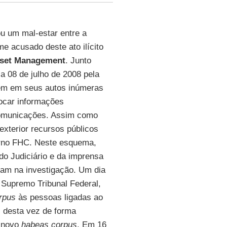
u um mal-estar entre a
e acusado deste ato ilícito
sset Management
. Junto
a 08 de julho de 2008 pela
tém em seus autos inúmeras
rocar informações
ecomunicações. Assim como
exterior recursos públicos
erno FHC. Neste esquema,
do Judiciário e da imprensa
tam na investigação. Um dia
o Supremo Tribunal Federal,
rpus
às pessoas ligadas ao
, desta vez de forma
m novo
habeas corpus
. Em 16