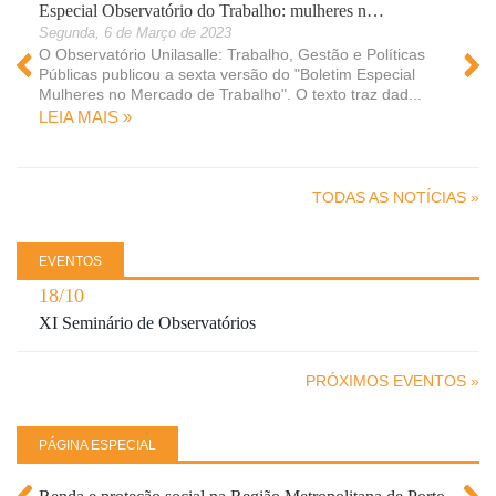
Especial Observatório do Trabalho: mulheres n…
Segunda, 6 de Março de 2023
O Observatório Unilasalle: Trabalho, Gestão e Políticas
Públicas publicou a sexta versão do "Boletim Especial
Mulheres no Mercado de Trabalho". O texto traz dad...
LEIA MAIS »
 »
TODAS AS NOTÍCIAS »
EVENTOS
18/10
XI Seminário de Observatórios
PRÓXIMOS EVENTOS »
PÁGINA ESPECIAL