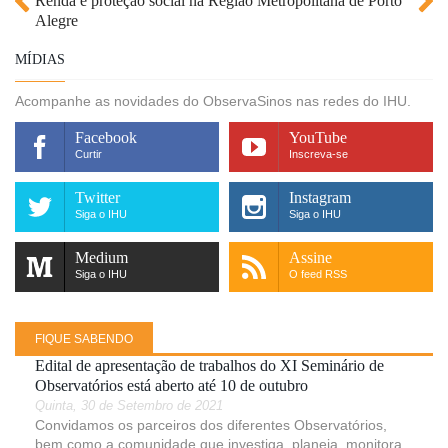
Renda e proteção social na Região Metropolitana de Porto
Mundo do trabalho na Região Metropolitana de Porto
Alegre
Alegre
MÍDIAS
Acompanhe as novidades do ObservaSinos nas redes do IHU.
Facebook
YouTube
Curtir
Inscreva-se
Twitter
Instagram
Siga o IHU
Siga o IHU
Medium
Assine
Siga o IHU
O feed RSS
FIQUE SABENDO
Edital de apresentação de trabalhos do XI Seminário de
Observatórios está aberto até 10 de outubro
Quinta, 30 de Setembro de 2021
Convidamos os parceiros dos diferentes Observatórios,
bem como a comunidade que investiga, planeja, monitora