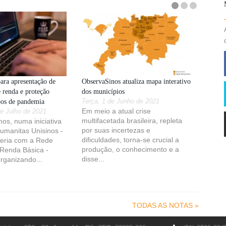
para apresentação de
ObservaSinos atualiza mapa interativo
e renda e proteção
dos municípios
pos de pandemia
Terça, 1 de Junho de 2021
Em meio a atual crise
e Julho de 2021
multifacetada brasileira, repleta
os, numa iniciativa
por suas incertezas e
Humanitas Unisinos -
dificuldades, torna-se crucial a
eria com a Rede
produção, o conhecimento e a
 Renda Básica -
disse...
rganizando...
TODAS AS NOTAS »