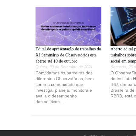
Edital de apresentação de trabalhos do
Aberto edital 
XI Seminário de Observatórios está
trabalhos sobr
aberto até 10 de outubro
social em tem
Quinta, 30 de Setembro de 2021
Segunda, 26 d
Convidamos os parceiros dos
O ObservaSin
diferentes Observatórios, bem
do Instituto 
como a comunidade que
IHU, em parc
investiga, planeja, monitora e
Brasileira de
avalia o desempenho
RBRB, está o
das políticas ...