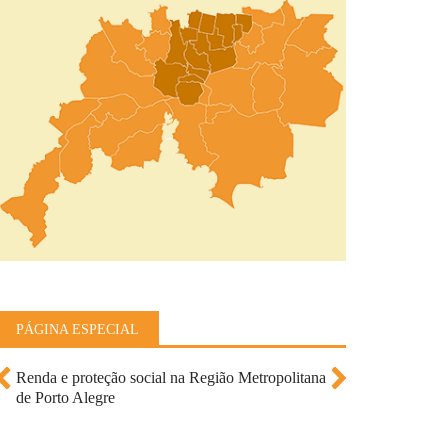
PÁGINA ESPECIAL
Renda e proteção social na Região Metropolitana
Mundo do trabalho na Região Metropolitana de
de Porto Alegre
Porto Alegre