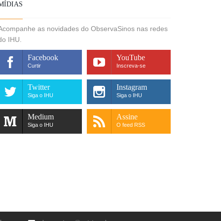
MÍDIAS
Acompanhe as novidades do ObservaSinos nas redes
do IHU.
Facebook
YouTube
Curtir
Inscreva-se
Twitter
Instagram
Siga o IHU
Siga o IHU
Medium
Assine
Siga o IHU
O feed RSS