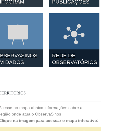
NFOGRAM
PUBLICAÇÕES
BSERVASINOS
REDE DE
M DADOS
OBSERVATÓRIOS
TERRITÓRIOS
Acesse no mapa abaixo informações sobre a
região onde atua o ObservaSinos
Clique na imagem para acessar o mapa interativo: