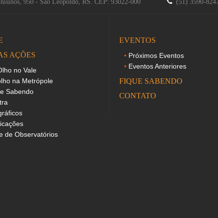
Unisinos, 950 - São Leopoldo, RS. CEP: 93022-000
(51) 3590-82
E
EVENTOS
AS AÇÕES
Próximos Eventos
Eventos Anteriores
lho no Vale
lho na Metrópole
FIQUE SABENDO
ue Sabendo
CONTATO
tra
gráficos
icações
 de Observatórios