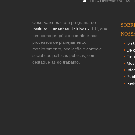
IHU - Observasinos | Av. 
ObservaSinos é um programa do
SOBR
Instituto Humanitas Unisinos - IHU
, que
NOSS
tem como propósito contribuir nos
processos de planejamento,
De O
monitoramento, avaliação e controle
De o
social das políticas públicas, com
Fiq
destaque as do trabalho.
Mos
Info
Publ
Rede