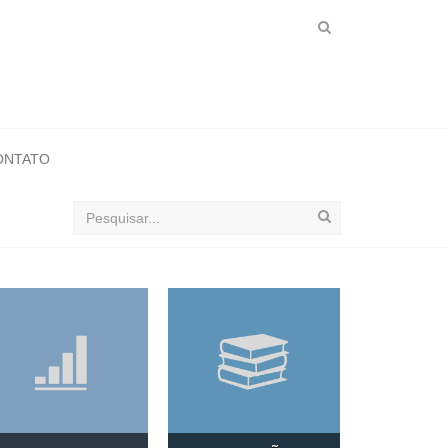
ONTATO
Buscar
no
ObservaSinos