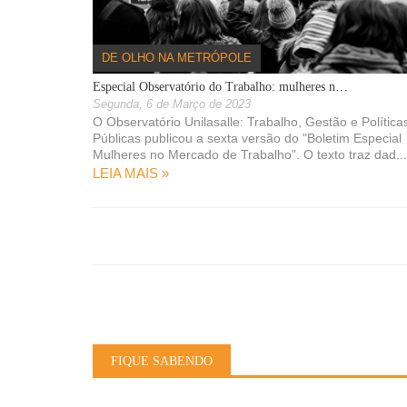
os para 2021
16/10/2020
DE OLHO NA METRÓPOLE
feituras do Vale
Especial Observatório do Trabalho: mulheres n…
Segunda, 6 de Março de 2023
O Observatório Unilasalle: Trabalho, Gestão e Política
08/04/2020
Públicas publicou a sexta versão do "Boletim Especial
e Canoas, Esteio,
Mulheres no Mercado de Trabalho". O texto traz dad...
nta Rita
LEIA MAIS »
AS NOTÍCIAS »
FIQUE SABENDO