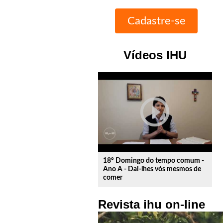
Vídeos IHU
play_circle_outline
18º Domingo do tempo comum -
Ano A - Dai-lhes vós mesmos de
comer
Revista ihu on-line