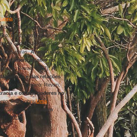
ianna
é professor-
Pontifícia Universidade
Rio. Doutor em Sociologia
de de São Paulo - USP, é
 outras obras,
A revolução
ismo e americanismo no
Janeiro: Revan, 1997);
A
da política e das relações
il
(Rio de Janeiro: Revan,
acia e os três poderes no
to, leia a obra
Uma
 organizada por
Rubem
JF, 2012).