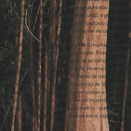
de institucionalização da vida sindical até então à marge
princípio da
Carta Constitucional
de 1891, a primeira Car
que nada podia obstar a liberdade no mercado de trabalho; 
nesse sentido, aos sindicatos deveria ser recusada a vida i
Como se sabe, a
Revolução de 1930
é resultado de uma
heterogênea de forças políticas e sociais. Esses são tem
modernizou profundamente quando ali se iniciou o grande
sentido Norte-Sul, que alterou significativamente o mundo
social, ele próprio. Nessa circunstância de retorno à centr
administrativa que, a partir da Revolução de 30, se sedi
nós, uma série de instituições foram criadas e as velhas
movimento sindical dos anos 20 foram incorporadas via u
sindical e trabalhista que faz da esquerda - que era uma 
região da política que passou a atuar sob a vigilância e,
frente, tutelada pelo Estado.