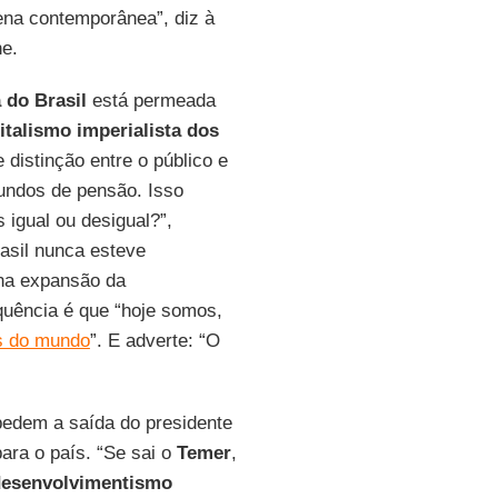
ena contemporânea”, diz à
ne.
 do Brasil
está permeada
italismo imperialista dos
e distinção entre o público e
fundos de pensão. Isso
igual ou desigual?”,
asil nunca esteve
 na expansão da
equência é que “hoje somos,
s do mundo
”. E adverte: “O
edem a saída do presidente
ara o país. “Se sai o
Temer
,
desenvolvimentismo