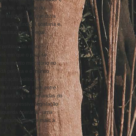
m da lei, em nome do
ta republicana, que dizia
a ação sindical obstaria e,
nstitucional e legal.
 combinação muito
pos em que o país se
 movimento migratório no
 da política e o mundo
alização política e
menta cada vez mais entre
 inquietações e demandas do
ma progressiva legislação
esquerda operária - uma
 em alguns casos e mais à