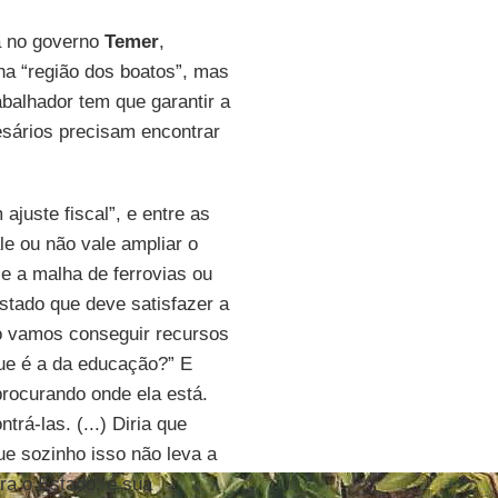
a no governo
Temer
,
na “região dos boatos”, mas
abalhador tem que garantir a
esários precisam encontrar
juste fiscal”, e entre as
e ou não vale ampliar o
 e a malha de ferrovias ou
stado que deve satisfazer a
o vamos conseguir recursos
que é a da educação?” E
procurando onde ela está.
rá-las. (...) Diria que
ue sozinho isso não leva a
ara o Estado, é sua