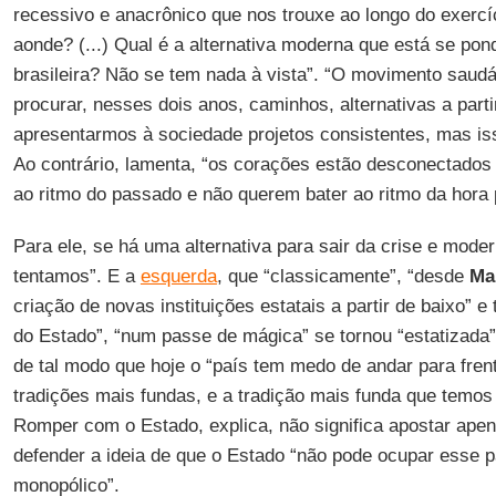
recessivo e anacrônico que nos trouxe ao longo do exerc
aonde? (...) Qual é a alternativa moderna que está se po
brasileira? Não se tem nada à vista”. “O movimento saudá
procurar, nesses dois anos, caminhos, alternativas a partir
apresentarmos à sociedade projetos consistentes, mas iss
Ao contrário, lamenta, “os corações estão desconectados
ao ritmo do passado e não querem bater ao ritmo da hora p
Para ele, se há uma alternativa para sair da crise e moder
tentamos”. E a
esquerda
, que “classicamente”, “desde
Ma
criação de novas instituições estatais a partir de baixo” 
do Estado”, “num passe de mágica” se tornou “estatizada”
de tal modo que hoje o “país tem medo de andar para fre
tradições mais fundas, e a tradição mais funda que temos a
Romper com o Estado, explica, não significa apostar ape
defender a ideia de que o Estado “não pode ocupar esse p
monopólico”.