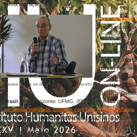
democratização”.
Luiz Werneck V
pesquisador na 
Católica - PUC-
pela Universida
autor de, entre
passiva: iber
Brasil
(Rio de 
judicialização 
sociais no Bras
Werneck Vianna, em 2013, no IHU | Foto: Acervo IHU
1999); e
Democr
Brasil
(Belo Horizonte: UFMG, 2002). Sobre seu pensamen
sociologia indignada. Diálogos com Luiz Werneck Vianna
,
Barboza Filho
e
Fernando Perlatto
(Juiz de Fora: Ed. UF
Confira a entrevista.