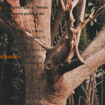
o
afirmando que o “denso
te momento político do
 é muito profunda e suas
 à
direita
e à
esquerda
. À
vação de estruturas
 país. À esquerda, pelo seu
a brasileira
não nasceu
je ela porta; ela nasceu do
ituído como um partido
 e com uma agenda muito
 que ampara o trabalhador e