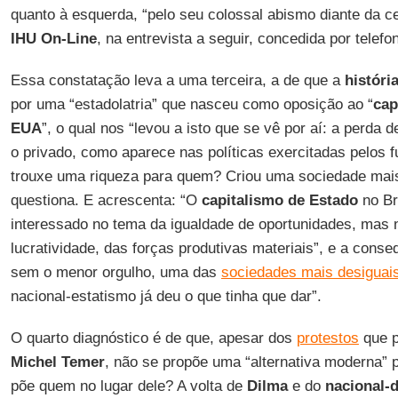
quanto à esquerda, “pelo seu colossal abismo diante da c
IHU On-Line
, na entrevista a seguir, concedida por telefo
Essa constatação leva a uma terceira, a de que a
história
por uma “estadolatria” que nasceu como oposição ao “
cap
EUA
”, o qual nos “levou a isto que se vê por aí: a perda d
o privado, como aparece nas políticas exercitadas pelos 
trouxe uma riqueza para quem? Criou uma sociedade mais 
questiona. E acrescenta: “O
capitalismo de Estado
no Br
interessado no tema da igualdade de oportunidades, mas
lucratividade, das forças produtivas materiais”, e a cons
sem o menor orgulho, uma das
sociedades mais desiguai
nacional-estatismo já deu o que tinha que dar”.
O quarto diagnóstico é de que, apesar dos
protestos
que p
Michel Temer
, não se propõe uma “alternativa moderna” p
põe quem no lugar dele? A volta de
Dilma
e do
nacional-