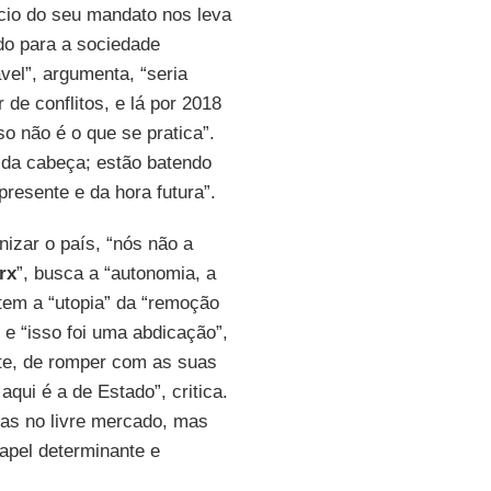
ício do seu mandato nos leva
ndo para a sociedade
vel”, argumenta, “seria
 de conflitos, e lá por 2018
o não é o que se pratica”.
 da cabeça; estão batendo
resente e da hora futura”.
nizar o país, “nós não a
rx
”, busca a “autonomia, a
e tem a “utopia” da “remoção
 e “isso foi uma abdicação”,
nte, de romper com as suas
qui é a de Estado”, critica.
nas no livre mercado, mas
apel determinante e