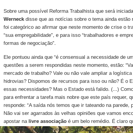
Sobre uma possível Reforma Trabalhista que será iniciad
Werneck
disse que as notícias sobre o tema ainda estão 
foi categórico ao afirmar que neste momento de crise o tr
“sua empregabilidade”, e para isso “trabalhadores e empr
formas de negociação”.
Ele pontuou ainda que “é consensual a necessidade de um a
questões a serem respondidas neste momento, estão: “Val
mercado de trabalho? Vale ou não vale ampliar a logística
hidrovias? Dispomos de recursos para isso ou não? É o E
essas necessidades? Mas o Estado está falido. (...) Com
para enfrentar a tarefa mais nobre que este país requer, 
responde: “A saída nós temos que ir tateando na parede, 
Não vai ser agarrados às velhas opiniões que vamos encont
apostar na
livre associação
é um belo remédio. É claro q
nada; é preciso uma orientação política, a qual, dirigida p