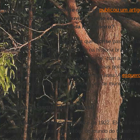
IHU On-Line - Recentemente o senhor
publicou um artig
nevoeiro” começa “a desanuviar”. Como está vendo es
país, pós-impeachment? Ainda há nevoeiro?
Werneck Vianna –
É errado dizer que a
crise
passou. Ela
causas têm raízes muito poderosas na história brasileira,
direita com o patrimonialismo que persiste, com a preser
oligárquicas que ainda detêm algumas rédeas políticas no
colossal abismo diante da cena contemporânea. A
esquerd
com o feitio, o perfil, com as concepções de mundo que ho
mundo sindical.
História da esquerda no Brasil
A fundação do
Partido Comunista
é de 1922. Ele foi inst
operário voltado para as questões do mundo do trabalho
determinada no sentido de produzir uma legislação social