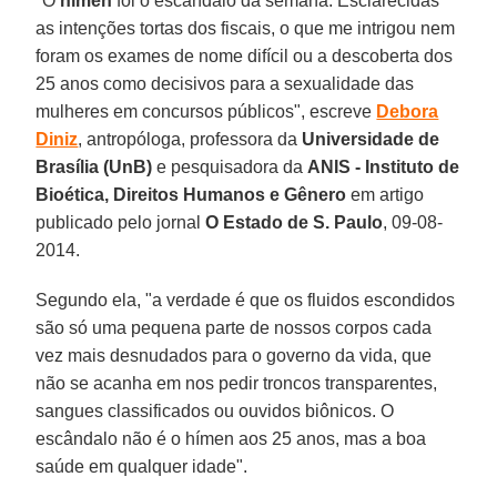
"O
hímen
foi o escândalo da semana. Esclarecidas
as intenções tortas dos fiscais, o que me intrigou nem
foram os exames de nome difícil ou a descoberta dos
25 anos como decisivos para a sexualidade das
mulheres em concursos públicos", escreve
Debora
Diniz
, antropóloga, professora da
Universidade de
Brasília (UnB)
e pesquisadora da
ANIS - Instituto de
Bioética, Direitos Humanos e Gênero
em artigo
publicado pelo jornal
O Estado de S. Paulo
, 09-08-
2014.
Segundo ela, "a verdade é que os fluidos escondidos
são só uma pequena parte de nossos corpos cada
vez mais desnudados para o governo da vida, que
não se acanha em nos pedir troncos transparentes,
sangues classificados ou ouvidos biônicos. O
escândalo não é o hímen aos 25 anos, mas a boa
saúde em qualquer idade".