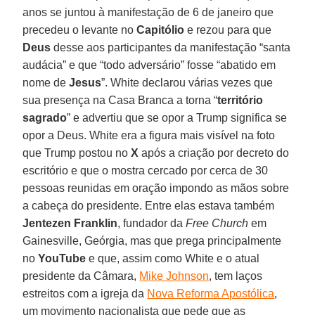
anos se juntou à manifestação de 6 de janeiro que
precedeu o levante no
Capitólio
e rezou para que
Deus
desse aos participantes da manifestação “santa
audácia” e que “todo adversário” fosse “abatido em
nome de
Jesus
”. White declarou várias vezes que
sua presença na Casa Branca a torna “
território
sagrado
” e advertiu que se opor a Trump significa se
opor a Deus. White era a figura mais visível na foto
que Trump postou no
X
após a criação por decreto do
escritório e que o mostra cercado por cerca de 30
pessoas reunidas em oração impondo as mãos sobre
a cabeça do presidente. Entre elas estava também
Jentezen Franklin
, fundador da
Free Church
em
Gainesville, Geórgia, mas que prega principalmente
no
YouTube
e que, assim como White e o atual
presidente da Câmara,
Mike Johnson
, tem laços
estreitos com a igreja da
Nova Reforma Apostólica
,
um movimento nacionalista que pede que as