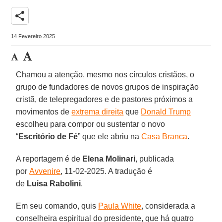
share
14 Fevereiro 2025
Chamou a atenção, mesmo nos círculos cristãos, o
grupo de fundadores de novos grupos de inspiração
cristã, de telepregadores e de pastores próximos a
movimentos de
extrema direita
que
Donald Trump
escolheu para compor ou sustentar o novo
“
Escritório de Fé
” que ele abriu na
Casa Branca
.
A reportagem é de
Elena
Molinari
, publicada
por
Avvenire
, 11-02-2025. A tradução é
de
Luisa
Rabolini
.
Em seu comando, quis
Paula White
, considerada a
conselheira espiritual do presidente, que há quatro