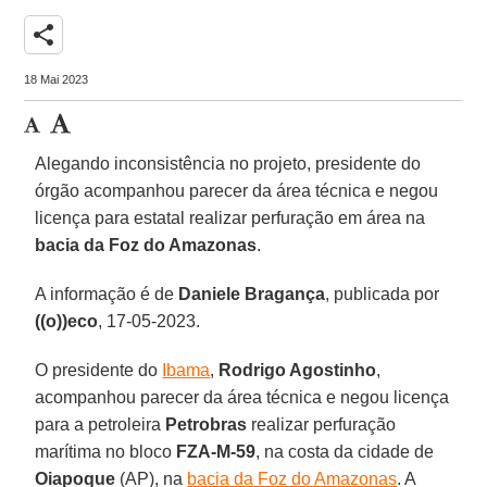
share
18 Mai 2023
Alegando inconsistência no projeto, presidente do
órgão acompanhou parecer da área técnica e negou
licença para estatal realizar perfuração em área na
bacia da Foz do Amazonas
.
A informação é de
Daniele Bragança
, publicada por
((o))eco
, 17-05-2023.
O presidente do
Ibama
,
Rodrigo Agostinho
,
acompanhou parecer da área técnica e negou licença
para a petroleira
Petrobras
realizar perfuração
marítima no bloco
FZA-M-59
, na costa da cidade de
Oiapoque
(AP), na
bacia da Foz do Amazonas
. A