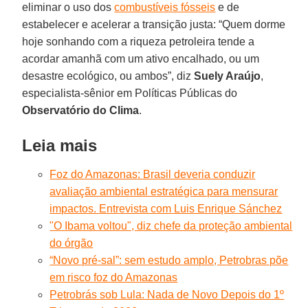
eliminar o uso dos
combustíveis fósseis
e de
estabelecer e acelerar a transição justa: “Quem dorme
hoje sonhando com a riqueza petroleira tende a
acordar amanhã com um ativo encalhado, ou um
desastre ecológico, ou ambos”, diz
Suely Araújo
,
especialista-sênior em Políticas Públicas do
Observatório do Clima
.
Leia mais
Foz do Amazonas: Brasil deveria conduzir
avaliação ambiental estratégica para mensurar
impactos. Entrevista com Luis Enrique Sánchez
"O Ibama voltou", diz chefe da proteção ambiental
do órgão
“Novo pré-sal”: sem estudo amplo, Petrobras põe
em risco foz do Amazonas
Petrobrás sob Lula: Nada de Novo Depois do 1º