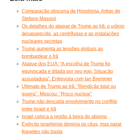
Comparação obscena de Hiroshima. Artigo de
Stefano Massini
Os detalhes do ataque de Trump ao Irã: o urânio
desaparecido, as centrífugas e as instalações
nucleares secretas
Trump aumenta as tensões globais ao
bombardear o Irã
Ataque dos EUA: “A escolha de Trump foi
equivocada e ditada por seu ego. Situação
assustadora”. Entrevista com Ian Bremmer
Ultimato de Trump ao Irã: "Rendição total ou
guerra". Moscou: "Risco nuclear"
Trump não descarta envolvimento no conflito
entre Israel e Irã
Israel coloca a região à beira do abismo
Exército israelense domina os céus, mas parar
foguetes não basta