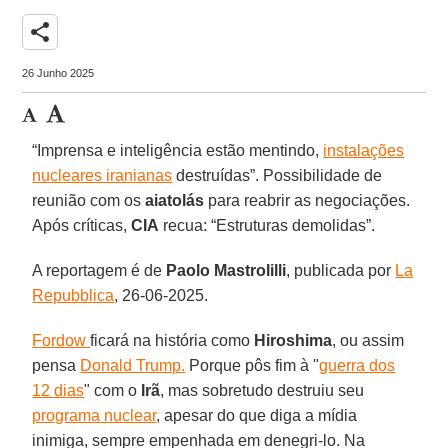
share
26 Junho 2025
“Imprensa e inteligência estão mentindo,
instalações
nucleares iranianas
destruídas”. Possibilidade de
reunião com os
aiatolás
para reabrir as negociações.
Após críticas,
CIA
recua: “Estruturas demolidas”.
A reportagem é de
Paolo
Mastrolilli
, publicada por
La
Repubblica
, 26-06-2025.
Fordow
ficará na história como
Hiroshima
, ou assim
pensa
Donald Trump.
Porque pôs fim à "
guerra dos
12 dias
" com o
Irã
, mas sobretudo destruiu seu
programa nuclear
, apesar do que diga a mídia
inimiga, sempre empenhada em denegri-lo. Na