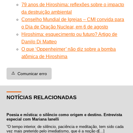
79 anos de Hiroshima: reflexões sobre o impacto
da destruição ambiental
Conselho Mundial de Igrejas – CMI convida para
o Dia de Oração Nuclear, em 6 de agosto
Hiroshima: esquecimento ou futuro? Artigo de
Danilo Di Matteo
O que ‘Oppenheimer’ não diz sobre a bomba
atômica de Hiroshima
⚠️
Comunicar erro
NOTÍCIAS RELACIONADAS
Poesia e mística: o silêncio como origem e destino. Entrevista
especial com Mariana Ianelli
“O tempo interior, de silêncio, paciência e meditação, tem sido cada
vez mais preterido pelo imediatismo, que é a noção d[...]