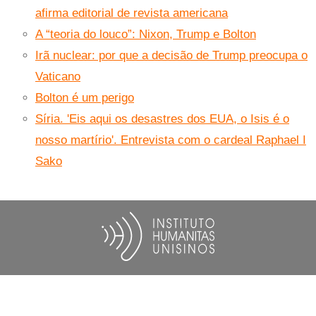
afirma editorial de revista americana
A “teoria do louco”: Nixon, Trump e Bolton
Irã nuclear: por que a decisão de Trump preocupa o
Vaticano
Bolton é um perigo
Síria. 'Eis aqui os desastres dos EUA, o Isis é o
nosso martírio'. Entrevista com o cardeal Raphael I
Sako