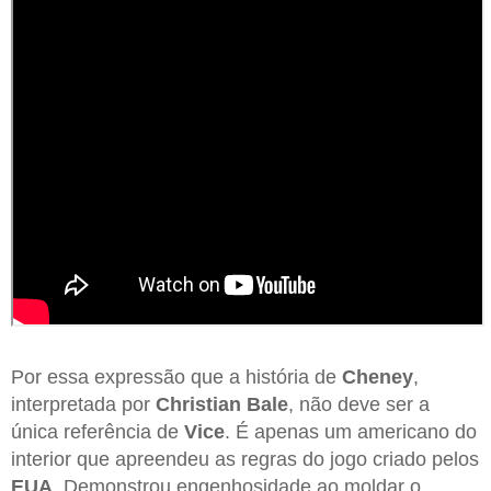
Por essa expressão que a história de
Cheney
,
interpretada por
Christian Bale
, não deve ser a
única referência de
Vice
. É apenas um americano do
interior que apreendeu as regras do jogo criado pelos
EUA
. Demonstrou engenhosidade ao moldar o