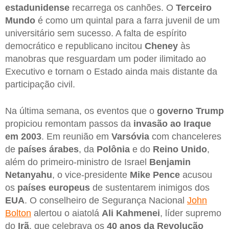
estadunidense
recarrega os canhões. O
Terceiro
Mundo
é como um quintal para a farra juvenil de um
universitário sem sucesso. A falta de espírito
democrático e republicano incitou
Cheney
às
manobras que resguardam um poder ilimitado ao
Executivo e tornam o Estado ainda mais distante da
participação civil.
Na última semana, os eventos que o
governo Trump
propiciou remontam passos da
invasão ao Iraque
em 2003
. Em reunião em
Varsóvia
com chanceleres
de
países árabes
, da
Polônia
e do
Reino
Unido
,
além do primeiro-ministro de Israel
Benjamin
Netanyahu
, o vice-presidente
Mike Pence
acusou
os
países europeus
de sustentarem inimigos dos
EUA
. O conselheiro de Segurança Nacional
John
Bolton
alertou o aiatolá
Ali Kahmenei
, líder supremo
do
Irã
, que celebrava os
40 anos da Revolução