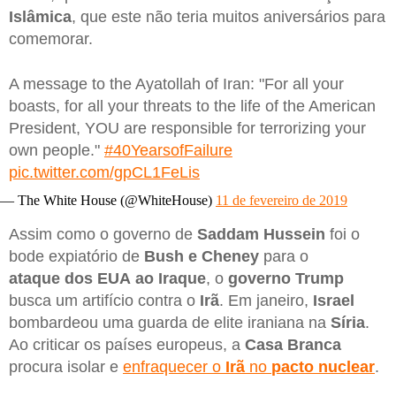
Islâmica
, que este não teria muitos aniversários para
comemorar.
A message to the Ayatollah of Iran: "For all your
boasts, for all your threats to the life of the American
President, YOU are responsible for terrorizing your
own people."
#40YearsofFailure
pic.twitter.com/gpCL1FeLis
— The White House (@WhiteHouse)
11 de fevereiro de 2019
Assim como o governo de
Saddam Hussein
foi o
bode expiatório de
Bush e Cheney
para o
ataque
dos EUA ao Iraque
, o
governo Trump
busca um artifício contra o
Irã
. Em janeiro,
Israel
bombardeou uma guarda de elite iraniana na
Síria
.
Ao criticar os países europeus, a
Casa Branca
procura isolar e
enfraquecer o
Irã
no
pacto nuclear
.