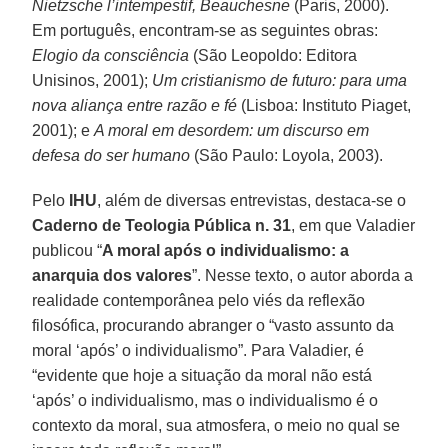
Nietzsche l’intempestif, Beauchesne
(Paris, 2000).
Em português, encontram-se as seguintes obras:
Elogio da consciência
(São Leopoldo: Editora
Unisinos, 2001);
Um cristianismo de futuro: para uma
nova aliança entre razão e fé
(Lisboa: Instituto Piaget,
2001); e
A moral em desordem: um discurso em
defesa do ser humano
(São Paulo: Loyola, 2003).
Pelo
IHU
, além de diversas entrevistas, destaca-se o
Caderno de Teologia Pública n. 31
, em que Valadier
publicou “
A moral após o individualismo: a
anarquia dos valores
”. Nesse texto, o autor aborda a
realidade contemporânea pelo viés da reflexão
filosófica, procurando abranger o “vasto assunto da
moral ‘após’ o individualismo”. Para Valadier, é
“evidente que hoje a situação da moral não está
‘após’ o individualismo, mas o individualismo é o
contexto da moral, sua atmosfera, o meio no qual se